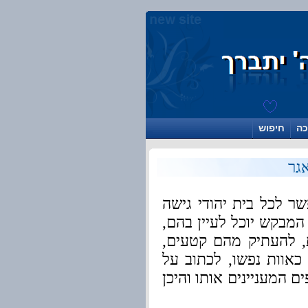
כה
חיפוש
גר