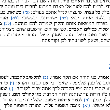
יתים ומינים:
תאהבו פתי.
הסתה שם דבר לפתיות כמו כלי ק
די.
לרמוז להם לסור אלי כאדם המרמז לחבירו בידו ונוטה ידו 
לו:
כל עצתי.
שיעצתי לגדל אתכם בעולם:
כשואה.
כענן
{כז}
ן בלעז:
יאתה.
יבא:
ישחרונני.
יבקשוני:
מפרי
{כח}
{לא}
 בצרות המוצאות אותם והקרן שמורה להם בגיהנם:
מ
{לב}
ושלות כסילים תאבדם.
לפי שרואים הרשעים שהם מצליחים
ישכן בטח.
בעולם הזה:
ושאנן.
לעולם הבא:
מפחד רעה.
מד
ושקט, ושאנן לשון עתיד לכן נקוד פתח:
אמרי.
בני תהיה אם תקח אמרי:
להקשיב לחכמה.
לעסוק
{ב}
סב על ענין שלמעלה שאמר כי אם לבינה תקרא:
כי ה
{ו}
א שהרי נתנה מפי הקב''ה לכך אתה צריך לקנותה:
יצפו
{ז}
 כ''ו דורות עד שנתנה לדור המדבר:
מגן להולכי תום.
(יצפון 
 לך למגן:
לנצור ארחות משפט.
שעל ידה ינצרו ארחות 
{ח}
א יכשלו:
מזמה תשמור עליך.
התורה תשמור עליך:
{יא}
{