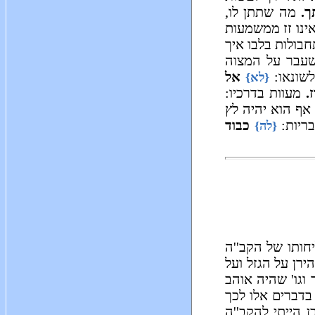
ך.
מה שתתן לו,
ינו זז ממשמעות
בולות בלבו איך
בר על המצוה
שונאו:
אל
{לא}
.
מעוות בדרכיו:
ף הוא יהיה לץ
בריות:
כבוד
{לה}
ותו של הקב''ה
רן על הגזל ועל
 וגו' שהיה אוהב
 בדברים אלו לכך
ן הייתי להקב''ה