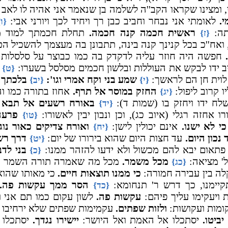
ומצינו שקראו הקב''ה לשלמה בן שנאמר אני אהיה לו לאב וג
י.
לאומתי אני נבחר וחביב כבן רך ויחיד לכך ויורני אבי:
{ו}
תה:
ראשית חכמה קנה חכמה.
תחלת חכמתך למוד מ
{ז}
ואח''כ בכל קנינך קנה בינה, תתבונן בה מעצמך להשכיל ה
חפשה היה חוזר עליה לדקדק בה כמו כבוצר על סלסלות (
ב ידו לבקש את העוללות ובלשון חכמים מסלסל בשערו:
{ט}
לוית חן הם לראשך:
שמע בני וקח אמרי וגו':
בלכתך ל
{י}
{יב}
ו קרוב ליפול:
החזק במוסר אל תרף.
אחוז בתורה כמו וה
{יג}
לח ידו ויחזק בו (שמות ד):
באורח רשעים אל תבא 
{יד}
 אחזה רגלי (איוב כג), וכן ונבון יבין לאשורו:
פרעה
{טו}
כי לא ישנו.
אינם יכולין לישן:
ואורח צדיקים כאור נוג
{יח}
 נכון היום.
עד חצות היום שהוא בירורו של יום:
דרך רש
{יט}
תאום יבא להם מכשול ולא ידעו להזהר ממנו:
בני לדב
{כ}
' מציאה:
מכל משמר.
מכל מה שאמרה תורה השמר נצ
{כג}
קלה בין עבירה חמורה:
כי ממנו תוצאות חיים.
כי מאותו שהוא 
קיימנו, כך דרש ר' תנחומא:
הסר ממך עקשות פה.
{כד}
ת ויעקימו עליך פיהם:
עקשות פה.
לשון עקום כמו תם אני וי
ומות ועקושות:
ולזות שפתים.
עקמימות שפתים שלא ירחיבו ה
יביטו.
יסתכלו אל האמת ואל היושר:
יישירו נגדך.
יסתכלו 