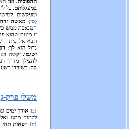
תהפוכות.
הם האפק
במעגלותם.
כל ל' 
ומעקשים למישו
מאשה זרה.
{טז}
המנאפת ממש כי 
זו מינות שהוא פ
תבא אל ביתה ישח
גדול הוא לך:
רפ
ישובון.
יקשה בעינ
להצילך מדרך רע
בה.
כשירדו רשעים
משלי פרק-ג
אורך ימים וגו'
{ב}
ללמוד ממנו ואל
רפאות תהי ל
{ח}