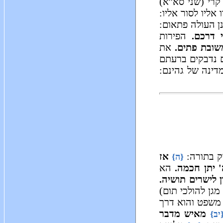
רי (שני סא''א)
אליו לסור אליו:
 העולה פתאום:
 דרכם.
הפירות
שובת פתים.
את
 נדבקים ברעתם
ינה של גהינם:
 בתורה:
אז
{ה}
' יתן חכמה.
הא
ן לישרים תושיה.
מגן להולכי תום)
משפט והוא דרך
מאיש מדבר
יב}