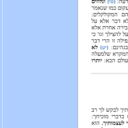
רעה:
ונלוזים
{טו}
 עקום כמו שנאמר
ם המקולקלים:
לא דבר אלא על
בירה אחרת אלא
 להצילך וגו' כי
ילה זו הרי דבר
בגהינם:
לא
{יט}
המקרא שלמעלה
ולם הבא:
יותרו
תיך לבקש לך רב
בדברי מוכיחך:
 לעצמותיך.
הוא