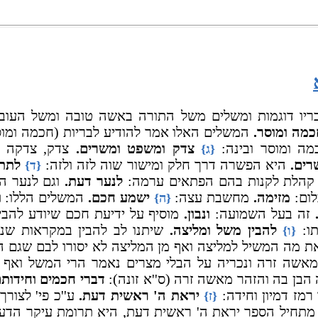
יו דוגמות ומשלים משל התורה באשה טובה ומשל העובד
מה ומוסר.
המשלים האלו אמר להודיע לבריות (חכמה ומוס
ה ומוסר ובינה:
צדק ומשפט ומשרים.
צדק, צדקה מ
{ג}
רים.
היא הפשרה דרך חלק ומישור שוה לזה ולזה:
לתת
{ד}
קהלת לקנות בהם הפתאים ערמה:
לנער דעת.
וגם לנער ה
לום:
מזימה.
מחשבת עצה:
ישמע חכם.
המשלים הללו:
ו
{ה}
זה בעל השמועה:
ונבון.
מוסיף על ידיעת חכם שיודע להבי
תו:
להבין משל ומליצה.
שיתנו לב להבין במקראות שנ
{ו}
את מה המשיל למליצה ואף מן המליצה לא יסורו לבם שגם הי
אשה זרה ונכריה על הבלי מצרים נאמר הרי המשל ואף 
הבן בה והזהר מאשה זרה (ס''א זונה):
דברי חכמים וחידותם
מז דמיון וחידה:
יראת ה' ראשית דעת.
ע''כ פי' לצור
{ז}
מתחיל הספר יראת ה' ראשית דעת, היא תרומת עיקר הדעת