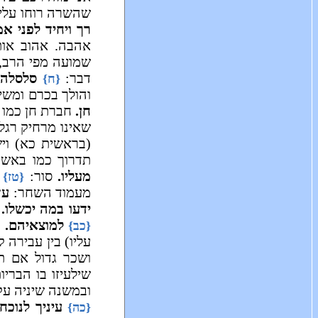
שהשרה רוחו עלי, 
רך ויחיד לפני אמ
אהבה. אהוב או
שמועה מפי הרב, 
דבר:
סלסלה.
{ח}
והולך בכרם ומשי
חן.
חברת חן כמו 
שאינו מרחיק רגלי
(בראשית כא) ויש
תדרוך כמו באשורו
מעליו.
סור:
{טז}
מעמוד השחר:
עד
ידעו במה יכשלו.
פ
למוצאיהם.
ל
{כב}
עליו) בין עבירה 
ושכר גדול אם ת
שילעיזו בו הבריו
ובמשנה שיניה עק
עיניך לנוכח 
{כה}