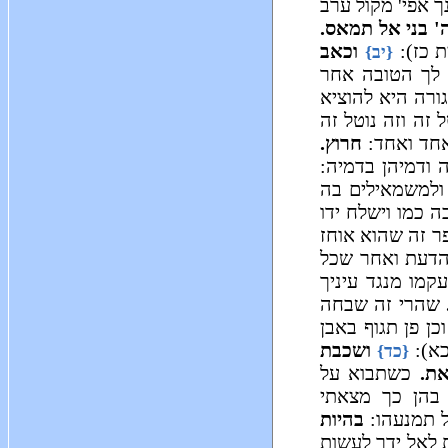
 אפי' מקול ערב
' בני אל תמאס.
ת כז):
וכאב
{יב}
 לך הטובה אחר
רה היא להוציא
זה וזה נוטל זה
אחד ואחד:
חרוץ.
ה ודמיהן בדמיה:
 ולמשמאילים בה
 כמו וישלח ידו
ר זה שהוא אוחז
 הדעת ואחר שכל
קמו מנגד עיניך
שהרי זה שבחה
וכן פן תגוף באבן
כא):
ושכבת
{כד}
ת.
כשתבוא על
בהן כך מצאתי
ל תמנעהו:
בהיות
ת לאל ידך לעשות