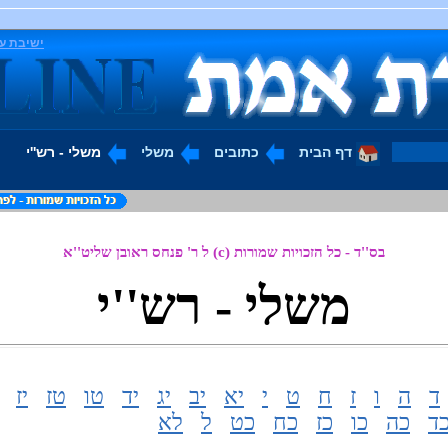
ישיבת ע
דף הבית
כתובים
משלי
משלי - רש''י
בס''ד - כל הזכויות שמורות (c) ל ר' פנחס ראובן שליט''א
משלי - רש''י
ד
ה
ו
ז
ח
ט
י
יא
יב
יג
יד
טו
טז
יז
ד
כה
כו
כז
כח
כט
ל
לא