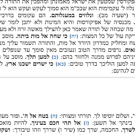
ורסין שמטעין את ישראל מאמונתן ומהפכין את התורה ל
נלוז ל' עקמימות הוא שבכ''מ הוא סמוך לעקש ועקש הוא ל'
ר (ישעיה מב):
ונלוזים במעגלותם.
הם עקומים בדרכיה
מכנסיה של אפיקורסות והיא המינות ולא יתכן לומר ש
מה שבחה של תורה שאמר כאן להצילך מאשה זרה ולא מע
ריקת עול של כל המצות:
כי שחה אל מות ביתה.
מוסב על
{יח}
 ומחליק כמדרון היורד אל מות, והתורה תשמור עליך מנפ
אים.
נרפים מדרך הטוב ונעזבים מאין סומך עד שנופלים 
יהם לפרוש ממנה ולחזור בהם:
למען תלך.
מוסב על 
{כ}
ה למען הוליכך בדרך טובים:
כי ישרים ישכנו ארץ.
לע
{כא}
 לגהינם:
.
ושלום יוסיפו לך. תורתי ומצותי:
בטח אל ה'.
ופזר מעו
{ה}
 בינתך אל תשען:
אל תהי חכם בעיניך.
להיות מואס 
{ז}
שרך.
החכמה, שרך כמו (שיר ו) שררך וזהו טיבורך:
ושקוי