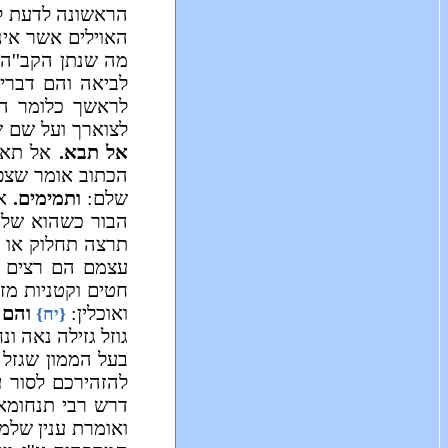
הראשונה לדעת לפ
האוילים אשר אינ
מה שנתן הקב''ה
לביאה והם דברי 
לראשך כלומר הת
לצוארך ועל שם 
אל תבא.
אל תאב
הכתוב אומר שצפי
שלם:
ותמימים.
אי
הבור כשהוא שלם
תרצה תחלוק או 
עצמם הם רצים ו
חטים וקטניות מז
ואוכלין:
והם 
{יח}
גוזל גזילה נאה ו
בעל הממון שגזל 
להזהירכם לסור 
דרש רבי תנחומא
ואומרת ענין שלמ