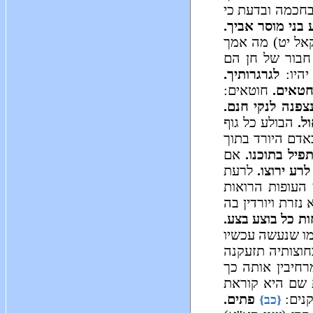
בחכמה ובדעת כי
בני מוסר אביך.
אל יט) מה אמך
בור של חן הם
יהיו:
לגרגרותיך.
טאים.
חוטאים:
צפנה לנקי חנם.
ל.
הבולע כל גוף
אדם היורד בתוך
פיל בתוכנו.
אם
לרע ירוצו.
לרעת
העופות הרואות
זרת ויורדין בה
ות כל בוצע בצע.
צמו שנעשה עכשיו
וצותיה תזעקנה
חיבין אותה כך
 שם היא קוראת
נים:
פתים.
{כב}