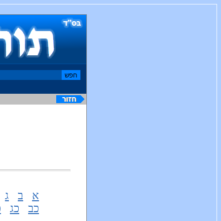
א
ב
ג
כב
כג
כ