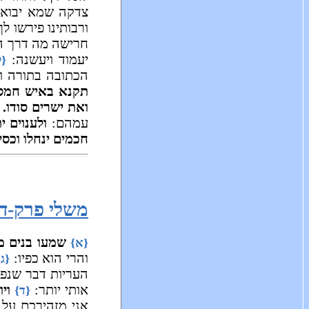
צדקה שמא יבוא י
ורבותינו פירשו ל
חרישה מה דרך הח
יעמוד ויעשנה:
{ל
הכתובה בתורה ו
תקנא באיש חמס
ואת ישרים סודו.
ו
עמהם:
ולענוים ית
חכמים ינחלו וכסי
משלי פרק-ד
שמעו בנים מ
{א}
והרי הוא כפיו:
{ג}
העריות דבר שנפשו
אותי יותר:
ויו
{ד}
אני מזהירכם על כ