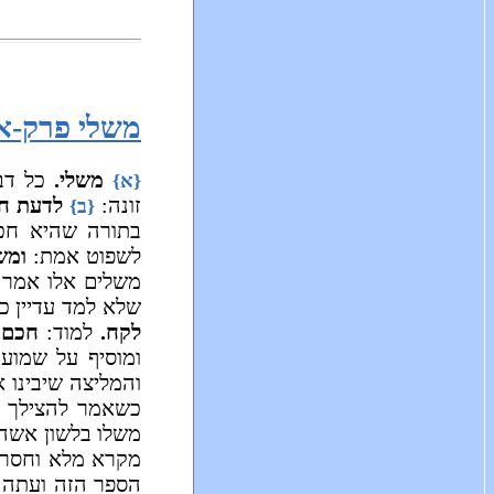
משלי פרק-א
משלי.
כל דבר
{א}
זונה:
לדעת חכ
{ב}
בתורה שהיא חכמ
לשפוט אמת:
ומש
משלים אלו אמר 
שלא למד עדיין כ
לקח.
למוד:
חכם.
ומוסיף על שמוע
והמליצה שיבינו 
כשאמר להצילך מ
משלו בלשון אשה 
מקרא מלא וחסר ר
הספר הזה ועתה 