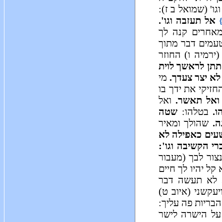
ו' (שמואל ב ז):
אל תעזבה וגו'.
אחרים קנה לך
טעמים דבר מתוך
ירמיה ו) החוזר
תתן לראשך לוית
א יצר צעדך.
מי
חזיקי את ידך בו
ואל תאשר.
ואל
ו.
בטלהו:
שטה
ה.
שהולך ומאיר
עים כאפילה לא
רי הקשיבה וגו':
ור לבך (מעבור
קל יהיו לך חיים
לא תעשה דבר
עקשני (איוב ט)
בריות פה עליך:
על הישרה לישר