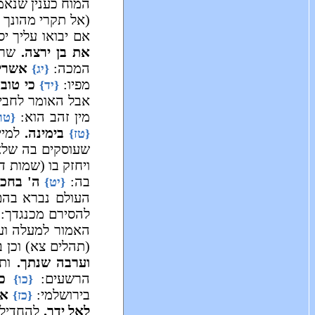
המוח כענין שנאמר
(אל תקרי מהונך 
אם יבואו עליך יסו
את בן ירצה.
שרוצ
המכה:
אשרי 
{יג}
מפיו:
כי טוב
{יד}
אבל האומר לחביר
מין זהב הוא:
{טו
בימינה.
למיי
{טז}
שעוסקים בה שלא
ויחזק בו (שמות ד
בה:
ה' בחכמ
{יט}
העולם נברא בה
להסירם מכנגדך:
האמור למעלה וענ
(תהלים צא) וכן ב
וערבה שנתך.
ותנ
הרשעים:
כ
{כו}
בירושלמי:
אל
{כז}
לאל ידך.
להחדילו,