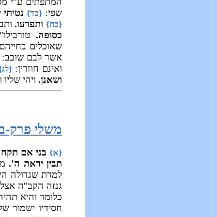
המתפתים ע''י מס
שפי:
נטיתי י
{כד}
ותפרעו.
ותבט
{כה}
כסופה.
טורבילו''
שאוכלים בחייהם
אשר לבם שובב:
ואינם חוזרין:
{לג}
ושאנן.
ויהי שליו 
משלי פרק-ב
בני אם תקח 
{א}
תבין יראת ה'.
מו
למדת שגדולה הי
גנזה הקב''ה אצלו
כלומר והיא תהיה
חסידיו ישמור של