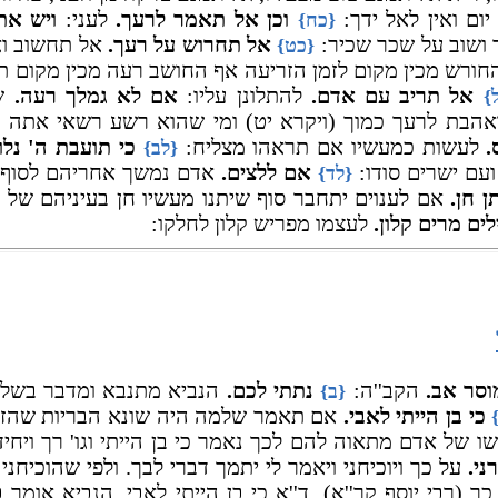
ום ואין לאל ידך:
וכן אל תאמר לרעך.
לעני:
ויש את
{כח}
ך ושוב על שכר שכיר:
אל תחרוש על רעך.
אל תחשוב וא
{כט}
ורש מכין מקום לזמן הזריעה אף החושב רעה מכין מקום תח
אל תריב עם אדם.
להתלונן עליו:
אם לא גמלך רעה.
שע
}
אהבת לרעך כמוך (ויקרא יט) ומי שהוא רשע רשאי אתה ל
.
לעשות כמעשיו אם תראהו מצליח:
כי תועבת ה' נלוז
{לב}
עם ישרים סודו:
אם ללצים.
אדם נמשך אחריהם לסוף א
{לד}
ן חן.
אם לענוים יתחבר סוף שיתנו מעשיו חן בעיניהם של 
לים מרים קלון.
לעצמו מפריש קלון לחלקו:
וסר אב.
הקב''ה:
נתתי לכם.
הנביא מתנבא ומדבר בשליח
{ב}
כי בן הייתי לאבי.
אם תאמר שלמה היה שונא הבריות שהזהי
 של אדם מתאוה להם לכך נאמר כי בן הייתי וגו' רך ויחיד
רני.
על כך ויוכיחני ויאמר לי יתמך דברי לבך. ולפי שהוכיחני
ך (רבי יוסף קר''א), ד''א כי בן הייתי לאבי, הנביא אומר ב