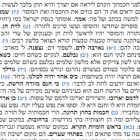
ני חכמתך הקדם ליראה אם יוצרך והיא תתן בלבך לעשות 
ם יראים את ה' הם בוזים את החכמה ואת המוסר:
שמע 
{ח}
 למשה בכתב ועל פה:
אמך.
אומתך כנסת ישראל כמו (יחזק
סופרים שחדשו והוסיפו ועשו סייגים לתורה:
לוית חן.
ח
{ט}
ורה והמוסר יהיו לראשך לוית חן וכענקים של עדי זהב 
שהקנה עשויה טבעות טבעות קורא הצואר בלשון רבים:
ח
{י}
ה להם:
נארבה לדם.
לשפוך דם:
נצפנה.
ל' מארב:
נ
{יא}
נתם לנקי חנם הוא:
נבלעם.
לנקיים כשהם חיים:
כשאו
{יב}
נו לשון צדיקים אלא מלשון שלמים נבלעם כשהם שלמים כ
 כלומר בעודם בעשרם נהרגם ונירש נכסיהם:
גורלך ת
{יד}
אם תרצה יהיה בשותפות:
כיס אחד יהיה לכולנו.
ביחד:
{טז}
אינם יודעים לתת לב לדבר:
כי חנם מזורה הרשת.
כי 
{יז}
ורים על הרשת חנם הוא בעיניהם שאינם מכירים על מה היא נ
לדמם יארובו.
והציידים יארובו לדמם של עופות:
כן ארח
{יט}
נחמדת היא לו וחנם היא לו. וסופו את נפש בעליו יקח. נפש ע
מחבירו:
חכמות בחוץ תרונה.
הרי חכמותיה של תורה בח
{כ}
עליהם ומה הן חוצותיה בתי מדרשות:
ברחובות.
במקום שמר
:
בראש הומיות תקרא.
במקום שהיא נשמעת ונכרזת
{כא}
טה עד מתי פתאים וגו':
בפתחי שערים.
הם מקום ישיבת הזק