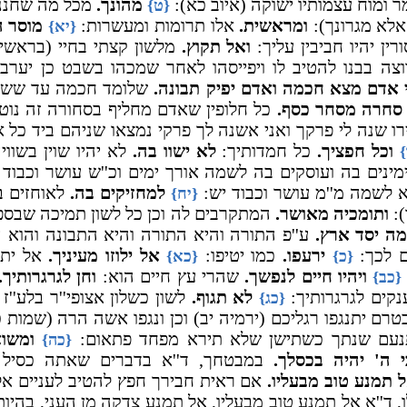
 ומוח עצמותיו ישוקה (איוב כא):
מהונך.
מכל מה שחננך
{ט}
אלא מגרונך):
ומראשית.
אלו תרומות ומעשרות:
מוסר ה
{יא}
רין יהיו חביבין עליך:
ואל תקוץ.
מלשון קצתי בחיי (בראשי
ה בבנו להטיב לו ויפייסהו לאחר שמכהו בשבט כן יערב
אדם מצא חכמה ואדם יפיק תבונה.
שלומד חכמה עד ששגו
 סחרה מסחר כסף.
כל חלופין שאדם מחליף בסחורה זה נוטל 
ו שנה לי פרקך ואני אשנה לך פרקי נמצאו שניהם ביד כל 
וכל חפציך.
כל חמדותיך:
לא ישוו בה.
לא יהיו שוין בשווי
}
מינים בה ועוסקים בה לשמה אורך ימים וכ''ש עושר וכבוד
 לשמה מ''מ עושר וכבוד יש:
למחזיקים בה.
לאוחזים בה
{יח}
):
ותומכיה מאושר.
המתקרבים לה וכן כל לשון תמיכה שבספ
ה יסד ארץ.
ע''פ התורה והיא התורה והיא התבונה והוא
ם לכך:
ירעפו.
כמו יטיפו:
אל ילוזו מעיניך.
אל יתע
{כ}
{כא}
ויהיו חיים לנפשך.
שהרי עץ חיים הוא:
וחן לגרגרותיך.
{כב}
קים לגרגרותיך:
לא תגוף.
לשון כשלון אצופי''ר בלע''ז 
{כג}
טרם יתנגפו רגליכם (ירמיה יב) וכן ונגפו אשה הרה (שמות 
עם שנתך כשתישן שלא תירא מפחד פתאום:
ומשוא
{כה}
י ה' יהיה בכסלך.
במבטחך, ד''א בדברים שאתה כסיל 
 תמנע טוב מבעליו.
אם ראית חבירך חפץ להטיב לעניים א
 ד''א אל תמנע טוב מבעליו, אל תמנע צדקה מן העני, בהיו