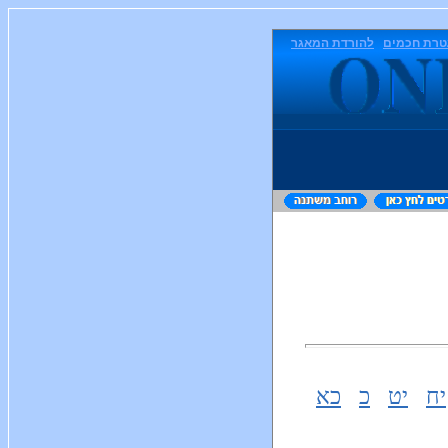
טרת חכמים
להורדת המאגר
יח
יט
כ
כא